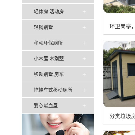
轻体房 活动房
环卫岗亭
轻钢别墅
具房厂家
移动环保厕所
小木屋 木别墅
移动别墅 房车
拖挂车式移动厕所
爱心献血屋
分类垃圾房