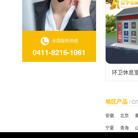
全国服务热线
0411-8216-1061
环卫休息室
地区产品
/ C
安徽
北京
宁夏
青海