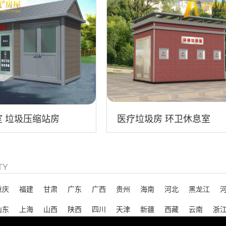
 垃圾压缩站房
医疗垃圾房 环卫休息室
ITY
重庆
福建
甘肃
广东
广西
贵州
海南
河北
黑龙江
山东
上海
山西
陕西
四川
天津
新疆
西藏
云南
浙