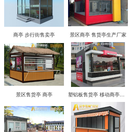
商亭 步行街售卖亭
景区商亭 售货亭生产厂家
景区售货亭 商亭
塑铝板售货亭 移动商亭制造